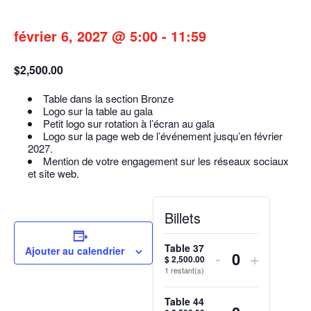
février 6, 2027 @ 5:00
-
11:59
$2,500.00
Table dans la section Bronze
Logo sur la table au gala
Petit logo sur rotation à l’écran au gala
Logo sur la page web de l’événement jusqu’en février
2027.
Mention de votre engagement sur les réseaux sociaux
et site web.
Billets
Table 37
Ajouter au calendrier
Diminuer
Augmen
-
+
$
2,500.00
Quantité
1
restant(s)
la
la
quantité
quantité
Table 44
Diminuer
Augmen