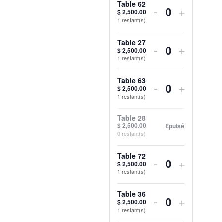
Table
Table
billets
billets
Table 62
Diminuer
Augmen
-
+
$
2,500.00
19
19
Quantité
pour
pour
1
restant(s)
la
la
Table
Table
quantité
quantité
Table 27
Diminuer
Augmen
-
+
$
2,500.00
59
59
Quantité
1
restant(s)
de
de
la
la
billets
billets
quantité
quantité
Table 63
Diminuer
Augmen
-
+
$
2,500.00
Quantité
pour
pour
1
restant(s)
de
de
la
la
Table
Table
billets
billets
quantité
quantité
Table 28
$
2,500.00
Épuisé
62
62
pour
pour
0
restant(s)
de
de
Table
Table
billets
billets
Table 72
Diminuer
Augmen
-
+
$
2,500.00
27
27
Quantité
pour
pour
1
restant(s)
la
la
Table
Table
quantité
quantité
Table 36
Diminuer
Augmen
-
+
$
2,500.00
63
63
Quantité
1
restant(s)
de
de
la
la