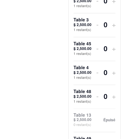
-
+
$
2,500.00
Quantité
1
restant(s)
de
de
la
la
billets
billets
quantité
quantité
Table 3
Diminuer
Augmen
-
+
$
2,500.00
Quantité
pour
pour
1
restant(s)
de
de
la
la
Table
Table
billets
billets
quantité
quantité
Table 45
Diminuer
Augmen
-
+
$
2,500.00
37
37
Quantité
pour
pour
1
restant(s)
de
de
la
la
Table
Table
billets
billets
quantité
quantité
Table 4
Diminuer
Augmen
-
+
$
2,500.00
44
44
Quantité
pour
pour
1
restant(s)
de
de
la
la
Table
Table
billets
billets
quantité
quantité
Table 48
Diminuer
Augmen
-
+
$
2,500.00
3
3
Quantité
pour
pour
1
restant(s)
de
de
la
la
Table
Table
billets
billets
quantité
quantité
Table 13
$
2,500.00
Épuisé
45
45
pour
pour
0
restant(s)
de
de
Table
Table
billets
billets
Table 49